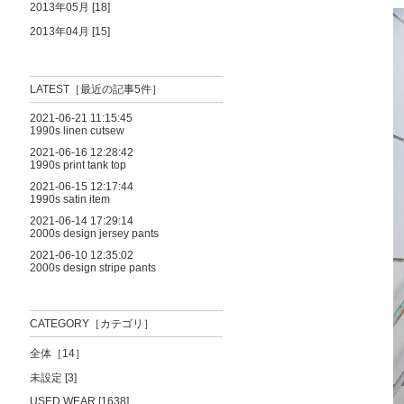
2013年05月 [18]
2013年04月 [15]
LATEST［最近の記事5件］
2021-06-21 11:15:45
1990s linen cutsew
2021-06-16 12:28:42
1990s print tank top
2021-06-15 12:17:44
1990s satin item
2021-06-14 17:29:14
2000s design jersey pants
2021-06-10 12:35:02
2000s design stripe pants
CATEGORY［カテゴリ］
全体［14］
未設定 [3]
USED WEAR [1638]