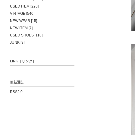
USED ITEM [228]
VINTAGE [540]
NEW WEAR [15]
NEW ITEM [7]
USED SHOES [118]
JUNK [3]
LINK［リンク］
更新通知
RSS2.0