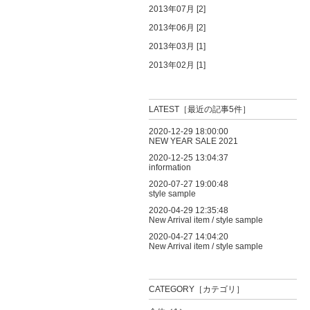
2013年07月 [2]
2013年06月 [2]
2013年03月 [1]
2013年02月 [1]
LATEST［最近の記事5件］
2020-12-29 18:00:00
NEW YEAR SALE 2021
2020-12-25 13:04:37
information
2020-07-27 19:00:48
style sample
2020-04-29 12:35:48
New Arrival item / style sample
2020-04-27 14:04:20
New Arrival item / style sample
CATEGORY［カテゴリ］